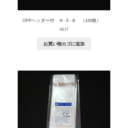
OPPヘッダー付 Ｈ-５-８ （100枚）
¥
837
お買い物カゴに追加