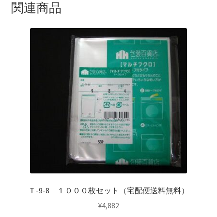
個
関連商品
Ｔ-9-8 １０００枚セット（宅配便送料無料）
¥
4,882