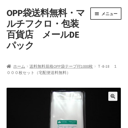
OPP袋送料無料・マ
ナ
コ
メニュー
ビ
ン
ルチフクロ・包装
ゲ
テ
百貨店 メールDE
ー
ン
シ
ツ
パック
ョ
へ
ン
ス
マイアカウント
へ
キ
ホーム
送料無料規格OPP袋テープ付1000枚
Ｔ-8-18 １
ス
ッ
０００枚セット（宅配便送料無料）
支払い
キ
プ
ッ
お買い物カゴ
プ
特定商取引
プライバシーポリシー