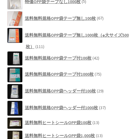
商
特価OPP袋テープなし1000枚
5
個
品
の
67
商
送料無料規格OPP袋テープ無し100枚
67
個
品
の
商
送料無料規格OPP袋テープ無し1000枚（※大サイズ500
品
111
枚）
111
個
42
送料無料規格OPP袋テープ付100枚
42
の
個
商
の
75
品
送料無料規格OPP袋テープ付1000枚
75
商
個
品
の
29
商
送料無料規格OPP袋ヘッダー付100枚
29
個
品
の
37
商
送料無料規格OPP袋ヘッダー付1000枚
37
個
品
の
13
送料無料ヒートシールOPP袋100枚
13
商
個
品
13
の
送料無料ヒートシールOPP袋1,000枚
13