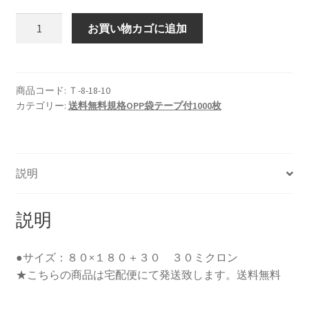
Ｔ-8-
お買い物カゴに追加
18
１
０
０
商品コード:
Ｔ-8-18-10
カテゴリー:
送料無料規格OPP袋テープ付1000枚
０
枚
セ
ッ
説明
ト
（宅
配
説明
便
送
●サイズ：８０×１８０＋３０ ３０ミクロン
料
★こちらの商品は宅配便にて発送致します。送料無料
無
料）