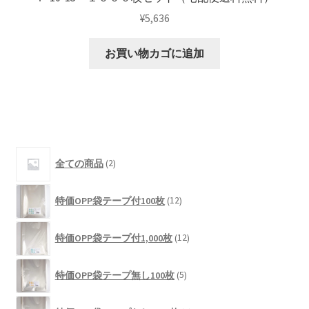
¥
5,636
お買い物カゴに追加
2
全ての商品
2
個
の
12
商
特価OPP袋テープ付100枚
12
個
品
の
12
商
特価OPP袋テープ付1,000枚
12
個
品
の
5
商
特価OPP袋テープ無し100枚
5
個
品
の
5