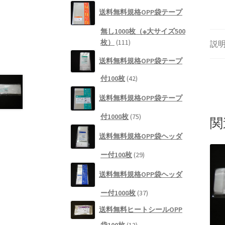
個
送料無料規格OPP袋テープ
の
商
無し1000枚（※大サイズ500
品
111
枚）
111
説
個
送料無料規格OPP袋テープ
の
商
42
付100枚
42
品
個
送料無料規格OPP袋テープ
の
商
75
付1000枚
75
関
品
個
送料無料規格OPP袋ヘッダ
の
商
29
ー付100枚
29
品
個
送料無料規格OPP袋ヘッダ
の
商
37
ー付1000枚
37
品
個
送料無料ヒートシールOPP
の
13