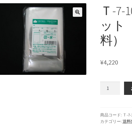
Ｔ-7
ット
料）
¥
4,220
Ｔ-7-
10
１
０
０
商品コード:
Ｔ-7-
カテゴリー:
送料
０
枚