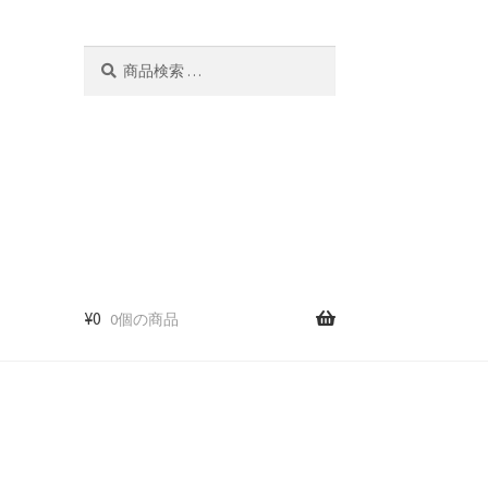
検
検
索
索
対
象:
¥
0
0個の商品