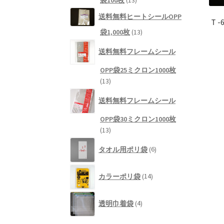
袋100枚
13
商
個
品
送料無料ヒートシールOPP
Ｔ-
の
13
袋1,000枚
13
商
個
品
送料無料フレームシール
の
商
OPP袋25ミクロン1000枚
品
13
13
個
送料無料フレームシール
の
商
OPP袋30ミクロン1000枚
品
13
13
個
6
タオル用ポリ袋
6
の
個
商
の
14
品
商
カラーポリ袋
14
個
品
の
4
商
透明巾着袋
4
個
品
の