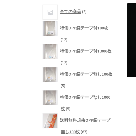
2
全ての商品
2
個
の
商
特価OPP袋テープ付100枚
品
12
12
個
特価OPP袋テープ付1,000枚
の
商
12
12
品
個
特価OPP袋テープ無し100枚
の
商
5
5
品
個
特価OPP袋テープなし1000
の
商
5
枚
5
品
個
送料無料規格OPP袋テープ
の
商
67
無し100枚
67
品