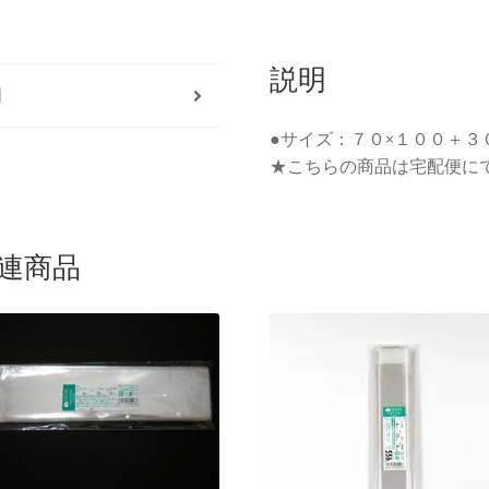
セ
ッ
ト
説明
明
（宅
配
●サイズ：７０×１００＋３
便
★こちらの商品は宅配便に
送
料
無
連商品
料）
個