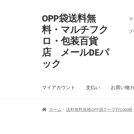
OPP袋送料無
ナ
コ
マ
ビ
ン
料・マルチフク
ゲ
テ
プ
ロ・包装百貨
ー
ン
シ
ツ
店 メールDEパ
ョ
へ
ン
ス
ック
へ
キ
ス
ッ
キ
プ
マイアカウント
支払い
お買い物
ッ
プ
ホーム
送料無料規格OPP袋テープ付1000枚