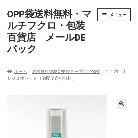
OPP袋送料無料・マ
ナ
コ
メニュー
ビ
ン
ルチフクロ・包装
ゲ
テ
百貨店 メールDE
ー
ン
シ
ツ
パック
ョ
へ
ン
ス
マイアカウント
へ
キ
ホーム
送料無料規格OPP袋テープ付1000枚
Ｔ-4-25 １
ス
ッ
０００枚セット（宅配便送料無料）
支払い
キ
プ
ッ
お買い物カゴ
プ
特定商取引
プライバシーポリシー