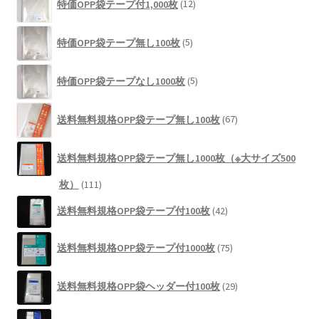
商
特価OPP袋テープ付1,000枚
12
個
品
の
5
商
特価OPP袋テープ無し100枚
5
個
品
の
5
商
特価OPP袋テープなし1000枚
5
個
品
の
67
商
送料無料規格OPP袋テープ無し100枚
67
個
品
の
商
送料無料規格OPP袋テープ無し1000枚（※大サイズ500
品
111
枚）
111
個
42
送料無料規格OPP袋テープ付100枚
42
の
個
商
の
75
品
送料無料規格OPP袋テープ付1000枚
75
商
個
品
の
29
商
送料無料規格OPP袋ヘッダー付100枚
29
個
品
の
37