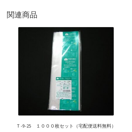
料）
個
関連商品
Ｔ-9-25 １０００枚セット（宅配便送料無料）