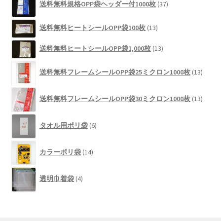
商
送料無料規格OPP袋ヘッダー付1000枚
37
個
品
の
13
送料無料ヒートシールOPP袋100枚
13
商
個
品
13
の
送料無料ヒートシールOPP袋1,000枚
13
個
商
13
の
品
送料無料フレームシールOPP袋25ミクロン1000枚
13
個
商
の
品
13
商
送料無料フレームシールOPP袋30ミクロン1000枚
13
個
品
の
6
商
タオル用ポリ袋
6
個
品
の
14
商
カラーポリ袋
14
個
品
の
4
商
透明巾着袋
4
個
品
の
商
品