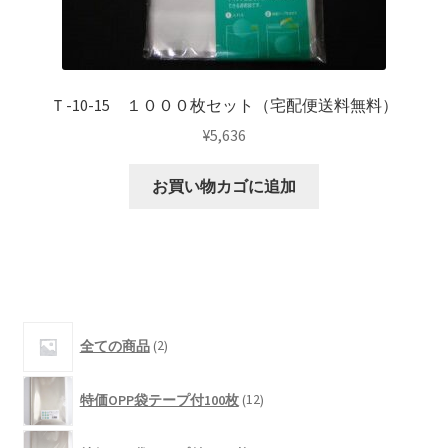
Ｔ-10-15 １０００枚セット（宅配便送料無料）
¥
5,636
お買い物カゴに追加
2
全ての商品
2
個
の
12
商
特価OPP袋テープ付100枚
12
個
品
の
12