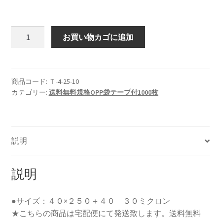
Ｔ-4-
お買い物カゴに追加
25
１
０
０
商品コード:
Ｔ-4-25-10
カテゴリー:
送料無料規格OPP袋テープ付1000枚
０
枚
セ
ッ
説明
ト
（宅
配
説明
便
送
●サイズ：４０×２５０＋４０ ３０ミクロン
料
★こちらの商品は宅配便にて発送致します。送料無料
無