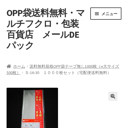
OPP袋送料無料・マ
ナ
コ
メニュー
ビ
ン
ルチフクロ・包装
ゲ
テ
百貨店 メールDE
ー
ン
シ
ツ
パック
ョ
へ
ン
ス
マイアカウント
へ
キ
ホーム
送料無料規格OPP袋テープ無し1000枚（※大サイズ
ス
ッ
500枚）
Ｓ-16-30 １０００枚セット（宅配便送料無料）
支払い
キ
プ
ッ
お買い物カゴ
プ
特定商取引
プライバシーポリシー