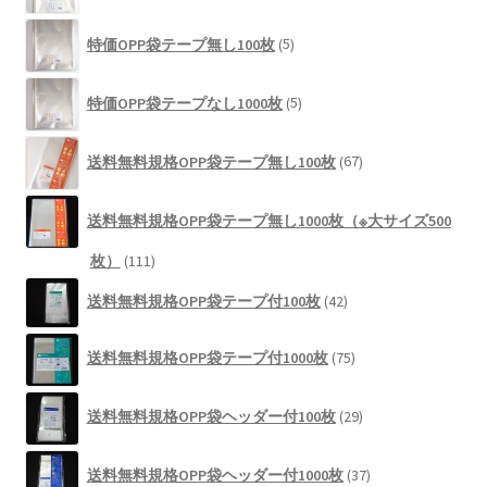
品
の
5
商
特価OPP袋テープ無し100枚
5
個
品
の
5
商
特価OPP袋テープなし1000枚
5
個
品
の
67
商
送料無料規格OPP袋テープ無し100枚
67
個
品
の
商
送料無料規格OPP袋テープ無し1000枚（※大サイズ500
品
111
枚）
111
個
42
送料無料規格OPP袋テープ付100枚
42
の
個
商
の
75
品
送料無料規格OPP袋テープ付1000枚
75
商
個
品
の
29
商
送料無料規格OPP袋ヘッダー付100枚
29
個
品
の
37
商
送料無料規格OPP袋ヘッダー付1000枚
37
個