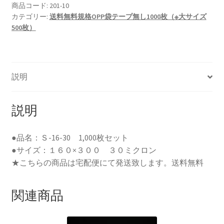
０
商品コード:
201-10
カテゴリー:
送料無料規格OPP袋テープ無し1000枚（※大サイズ
０
500枚）
枚
セ
ッ
ト
説明
（宅
配
便
説明
送
料
●品名：Ｓ-16-30 1,000枚セット
無
●サイズ：１６０×３００ ３０ミクロン
料）
★こちらの商品は宅配便にて発送致します。送料無料
個
関連商品