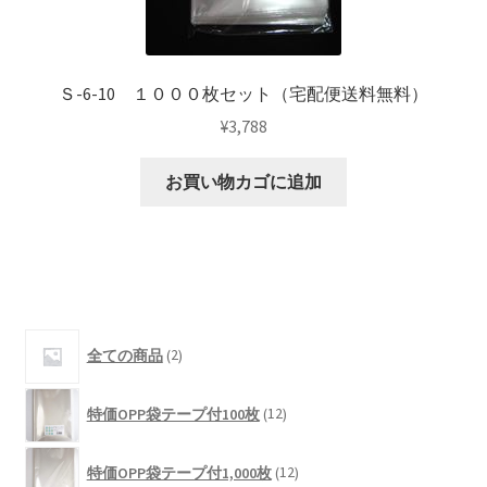
Ｓ-6-10 １０００枚セット（宅配便送料無料）
¥
3,788
お買い物カゴに追加
2
全ての商品
2
個
の
12
商
特価OPP袋テープ付100枚
12
個
品
の
12
商
特価OPP袋テープ付1,000枚
12
個