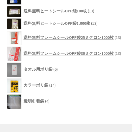
品
の
13
送料無料ヒートシールOPP袋100枚
13
商
個
品
13
の
送料無料ヒートシールOPP袋1,000枚
13
個
商
13
の
品
送料無料フレームシールOPP袋25ミクロン1000枚
13
個
商
の
品
13
商
送料無料フレームシールOPP袋30ミクロン1000枚
13
個
品
の
6
商
タオル用ポリ袋
6
個
品
の
14
商
カラーポリ袋
14
個
品
の
4
商
透明巾着袋
4
個
品
の
商
品