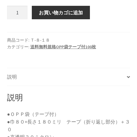
Ｏ
お買い物カゴに追加
Ｐ
Ｐ
袋
テ
商品コード:
Ｔ-８-１８
カテゴリー:
送料無料規格OPP袋テープ付100枚
ー
プ
付
Ｔ
説明
−８
−１
８
説明
（１
０
●ＯＰＰ袋（テープ付）
０
●巾８０×長さ１８０ミリ テープ（折り返し部分）＋３
枚）
０
個
●高透明３０ミクロン