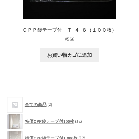
ＯＰＰ袋テープ付 Ｔ−４−８（１００枚）
¥
566
お買い物カゴに追加
2
全ての商品
2
個
の
12
商
特価OPP袋テープ付100枚
12
個
品
の
12
商
特価OPP袋テープ付1,000枚
12