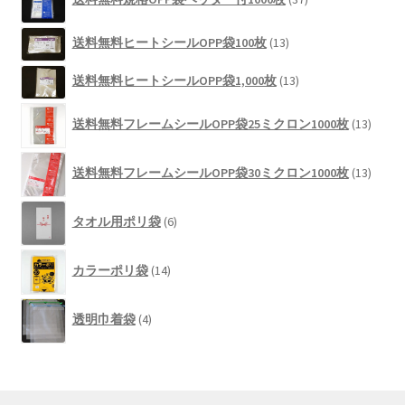
個
品
の
13
送料無料ヒートシールOPP袋100枚
13
商
個
品
13
の
送料無料ヒートシールOPP袋1,000枚
13
個
商
13
の
品
送料無料フレームシールOPP袋25ミクロン1000枚
13
個
商
の
品
13
商
送料無料フレームシールOPP袋30ミクロン1000枚
13
個
品
の
6
商
タオル用ポリ袋
6
個
品
の
14
商
カラーポリ袋
14
個
品
の
4
商
透明巾着袋
4
個
品
の
商
品