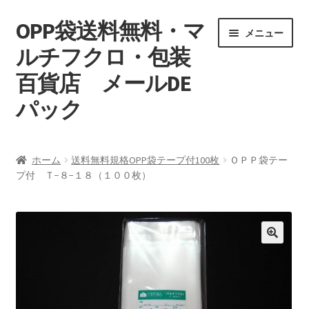
OPP袋送料無料・マ
ナ
コ
メニュー
ビ
ン
ルチフクロ・包装
ゲ
テ
百貨店 メールDE
ー
ン
シ
ツ
パック
ョ
へ
ン
ス
マイアカウント
へ
キ
ホーム
送料無料規格OPP袋テープ付100枚
ＯＰＰ袋テー
ス
ッ
プ付 Ｔ−８−１８（１００枚）
支払い
キ
プ
ッ
お買い物カゴ
プ
特定商取引
プライバシーポリシー