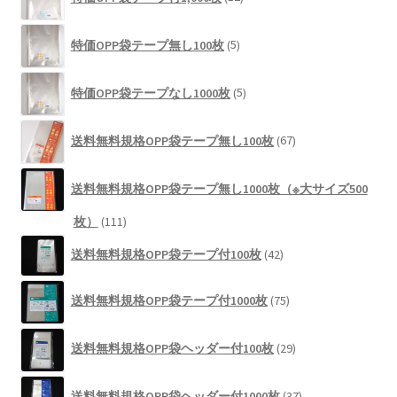
個
品
の
5
商
特価OPP袋テープ無し100枚
5
個
品
の
5
商
特価OPP袋テープなし1000枚
5
個
品
の
67
商
送料無料規格OPP袋テープ無し100枚
67
個
品
の
商
送料無料規格OPP袋テープ無し1000枚（※大サイズ500
品
111
枚）
111
個
42
送料無料規格OPP袋テープ付100枚
42
の
個
商
の
75
品
送料無料規格OPP袋テープ付1000枚
75
商
個
品
の
29
商
送料無料規格OPP袋ヘッダー付100枚
29
個
品
の
37
商
送料無料規格OPP袋ヘッダー付1000枚
37