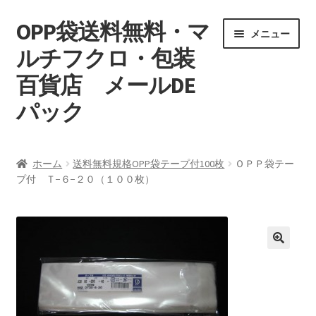
OPP袋送料無料・マ
ナ
コ
メニュー
ビ
ン
ルチフクロ・包装
ゲ
テ
百貨店 メールDE
ー
ン
シ
ツ
パック
ョ
へ
ン
ス
マイアカウント
へ
キ
ホーム
送料無料規格OPP袋テープ付100枚
ＯＰＰ袋テー
ス
ッ
プ付 Ｔ−６−２０（１００枚）
支払い
キ
プ
ッ
お買い物カゴ
プ
特定商取引
プライバシーポリシー