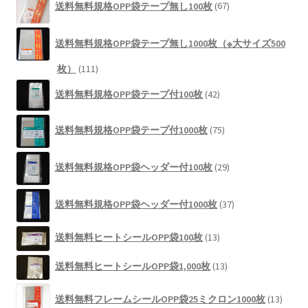
商
送料無料規格OPP袋テープ無し100枚
67
個
品
の
商
送料無料規格OPP袋テープ無し1000枚（※大サイズ500
品
111
枚）
111
個
42
送料無料規格OPP袋テープ付100枚
42
の
個
商
の
75
品
送料無料規格OPP袋テープ付1000枚
75
商
個
品
の
29
商
送料無料規格OPP袋ヘッダー付100枚
29
個
品
の
37
商
送料無料規格OPP袋ヘッダー付1000枚
37
個
品
の
13
送料無料ヒートシールOPP袋100枚
13
商
個
品
13
の
送料無料ヒートシールOPP袋1,000枚
13
個
商
13
の
品
送料無料フレームシールOPP袋25ミクロン1000枚
13
個
商