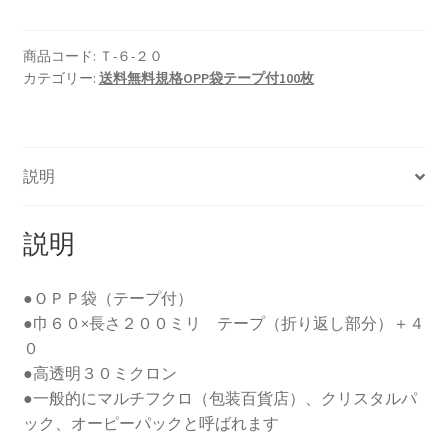
Ｐ
袋
テ
商品コード:
Ｔ-６-２０
カテゴリー:
送料無料規格OPP袋テープ付100枚
ー
プ
付
Ｔ
説明
−６
−２
０
説明
（１
０
●ＯＰＰ袋（テープ付）
０
●巾６０×長さ２００ミリ テープ（折り返し部分）＋４
枚）
０
個
●高透明３０ミクロン
●一般的にマルチフクロ（包装百貨店）、クリスタルパ
ック、オーピーパックと呼ばれます