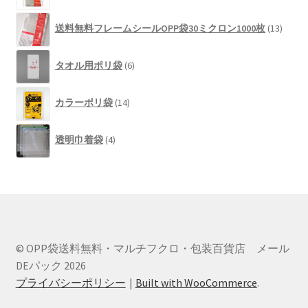
の
品
13
商
送料無料フレームシールOPP袋30ミクロン1000枚
13
個
品
の
6
商
タオル用ポリ袋
6
個
品
の
14
商
カラーポリ袋
14
個
品
の
4
商
透明巾着袋
4
個
品
の
商
品
© OPP袋送料無料・マルチフクロ・包装百貨店 メール
DEパック 2026
プライバシーポリシー
Built with WooCommerce
.