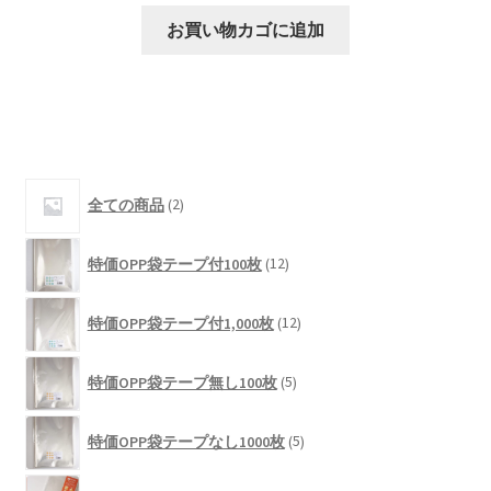
お買い物カゴに追加
2
全ての商品
2
個
の
12
商
特価OPP袋テープ付100枚
12
個
品
の
12
商
特価OPP袋テープ付1,000枚
12
個
品
の
5
商
特価OPP袋テープ無し100枚
5
個
品
の
5
商
特価OPP袋テープなし1000枚
5
個
品
の
67