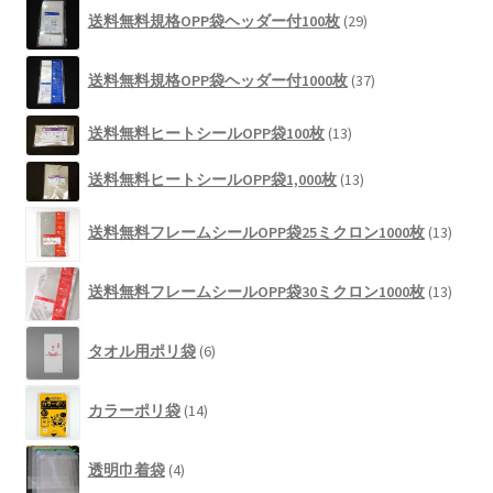
29
商
送料無料規格OPP袋ヘッダー付100枚
29
個
品
の
37
商
送料無料規格OPP袋ヘッダー付1000枚
37
個
品
の
13
送料無料ヒートシールOPP袋100枚
13
商
個
品
13
の
送料無料ヒートシールOPP袋1,000枚
13
個
商
13
の
品
送料無料フレームシールOPP袋25ミクロン1000枚
13
個
商
の
品
13
商
送料無料フレームシールOPP袋30ミクロン1000枚
13
個
品
の
6
商
タオル用ポリ袋
6
個
品
の
14
商
カラーポリ袋
14
個
品
の
4
商
透明巾着袋
4
個
品