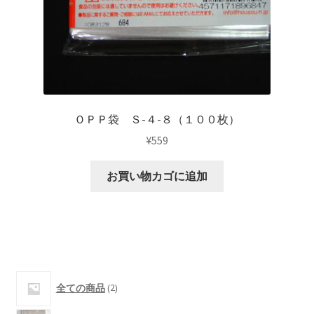
ＯＰＰ袋 Ｓ-４-８（１００枚）
¥
559
お買い物カゴに追加
2
全ての商品
2
個
の