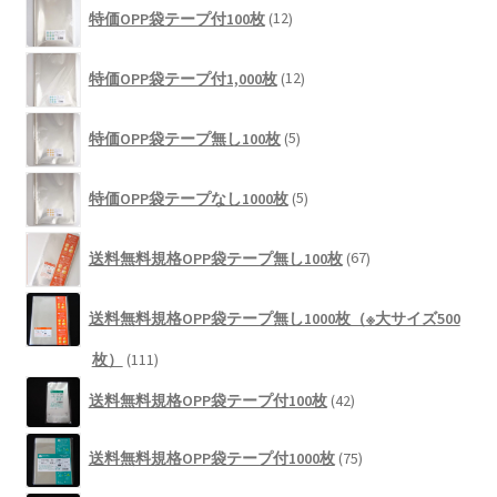
12
商
特価OPP袋テープ付100枚
12
個
品
の
12
商
特価OPP袋テープ付1,000枚
12
個
品
の
5
商
特価OPP袋テープ無し100枚
5
個
品
の
5
商
特価OPP袋テープなし1000枚
5
個
品
の
67
商
送料無料規格OPP袋テープ無し100枚
67
個
品
の
商
送料無料規格OPP袋テープ無し1000枚（※大サイズ500
品
111
枚）
111
個
42
送料無料規格OPP袋テープ付100枚
42
の
個
商
の
75
品
送料無料規格OPP袋テープ付1000枚
75
商
個
品
の