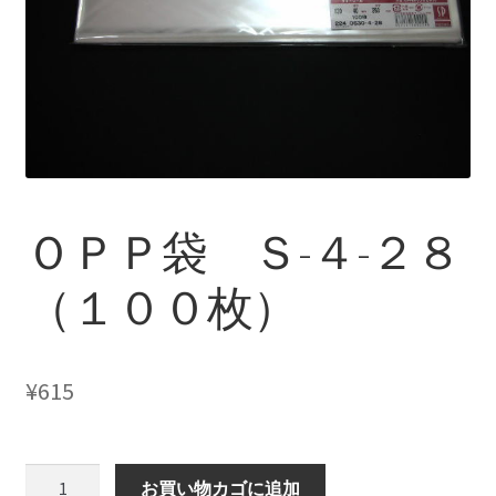
ＯＰＰ袋 Ｓ-４-２８
（１００枚）
¥
615
Ｏ
お買い物カゴに追加