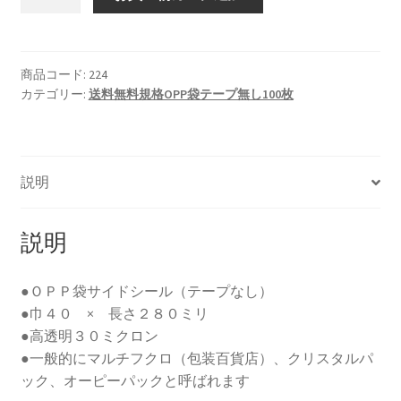
Ｐ
Ｐ
袋
Ｓ-
商品コード:
224
カテゴリー:
送料無料規格OPP袋テープ無し100枚
４-
２
８
（１
説明
０
０
枚）
説明
個
●ＯＰＰ袋サイドシール（テープなし）
●巾４０ × 長さ２８０ミリ
●高透明３０ミクロン
●一般的にマルチフクロ（包装百貨店）、クリスタルパ
ック、オーピーパックと呼ばれます