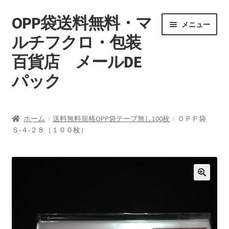
OPP袋送料無料・マ
ナ
コ
メニュー
ビ
ン
ルチフクロ・包装
ゲ
テ
百貨店 メールDE
ー
ン
シ
ツ
パック
ョ
へ
ン
ス
マイアカウント
へ
キ
ホーム
送料無料規格OPP袋テープ無し100枚
ＯＰＰ袋
ス
ッ
Ｓ-４-２８（１００枚）
支払い
キ
プ
ッ
お買い物カゴ
プ
特定商取引
プライバシーポリシー