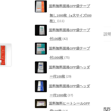
個
送料無料規格OPP袋テープ
の
商
無し1000枚（※大サイズ500
品
111
枚）
111
個
送料無料規格OPP袋テープ
の
説
商
42
付100枚
42
品
個
送料無料規格OPP袋テープ
の
商
75
付1000枚
75
品
個
送料無料規格OPP袋ヘッダ
の
商
29
ー付100枚
29
品
個
送料無料規格OPP袋ヘッダ
の
商
37
ー付1000枚
37
品
個
送料無料ヒートシールOPP
の
関
13