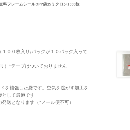
無料フレームシールOPP袋25ミクロン1000枚
（１００枚入り/パックが１０パック入って
リ）*テープはついておりません
イドを補強した袋です。空気を逃がす加工を
袋として最適です
の発送となります（*メール便不可）