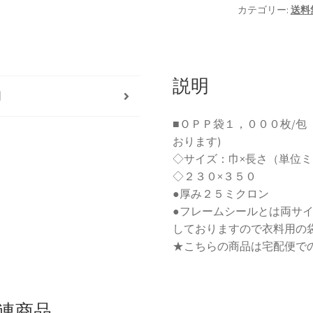
カテゴリー:
送料
ー
ル
タ
イ
プ
説明
明
Ｆ
25-
■ＯＰＰ袋１，０００枚/包
23-
おります)
35
◇サイズ：巾×長さ（単位ミ
1,000
◇２３０×３５０
枚
●厚み２５ミクロン
セ
●フレームシールとは両サ
ッ
しておりますので衣料用の
ト
★こちらの商品は宅配便で
（宅
配
便
連商品
送