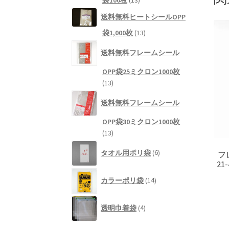
袋100枚
13
商
個
品
送料無料ヒートシールOPP
の
13
袋1,000枚
13
商
個
品
送料無料フレームシール
の
商
OPP袋25ミクロン1000枚
品
13
13
個
送料無料フレームシール
の
商
OPP袋30ミクロン1000枚
品
13
13
個
6
タオル用ポリ袋
6
フ
の
個
21
商
の
14
品
商
カラーポリ袋
14
個
品
の
4
商
透明巾着袋
4
個
品
の