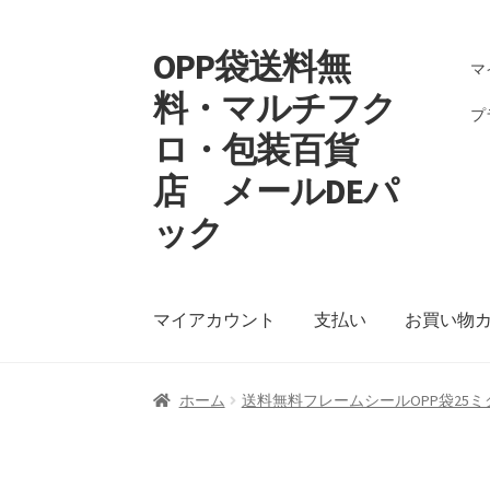
OPP袋送料無
ナ
コ
マ
ビ
ン
料・マルチフク
ゲ
テ
プ
ロ・包装百貨
ー
ン
シ
ツ
店 メールDEパ
ョ
へ
ン
ス
ック
へ
キ
ス
ッ
キ
プ
マイアカウント
支払い
お買い物
ッ
プ
ホーム
送料無料フレームシールOPP袋25ミク