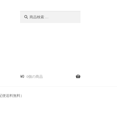
検
検
索
索
対
象:
¥
0
0個の商品
（宅配便送料無料）