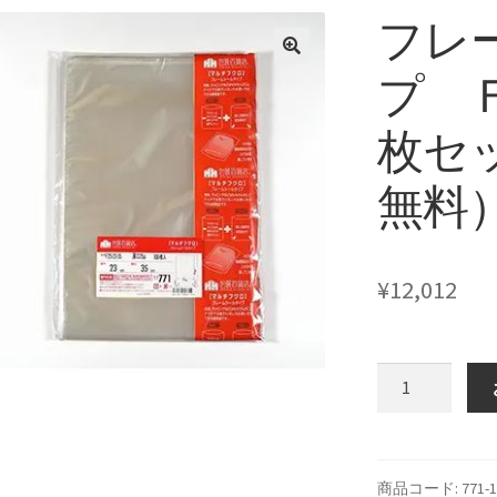
フレ
プ Ｆ2
枚セ
無料
¥
12,012
フ
レ
ー
ム
シ
商品コード:
771-