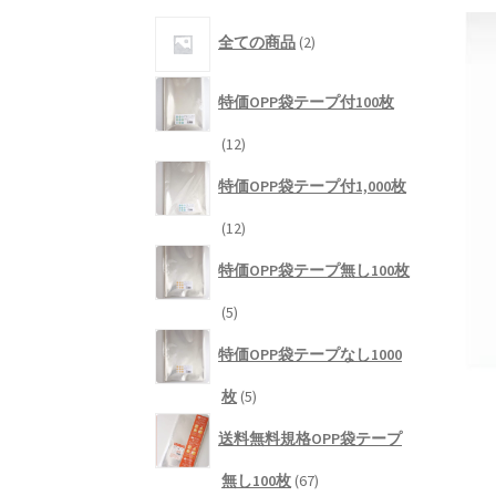
2
全ての商品
2
個
の
商
特価OPP袋テープ付100枚
品
12
12
個
特価OPP袋テープ付1,000枚
の
商
12
12
品
個
特価OPP袋テープ無し100枚
の
商
5
5
品
個
特価OPP袋テープなし1000
の
商
5
枚
5
品
個
送料無料規格OPP袋テープ
の
商
67
無し100枚
67
品