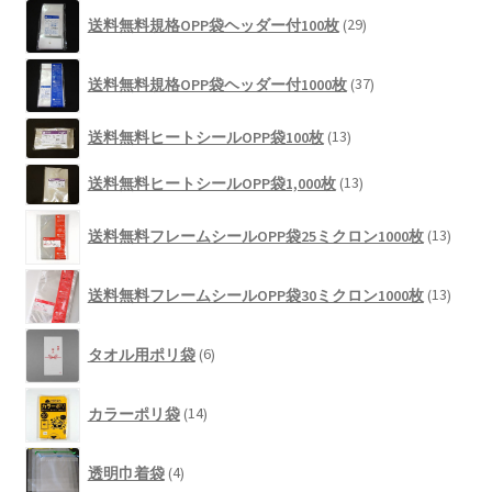
29
商
送料無料規格OPP袋ヘッダー付100枚
29
個
品
の
37
商
送料無料規格OPP袋ヘッダー付1000枚
37
個
品
の
13
送料無料ヒートシールOPP袋100枚
13
商
個
品
13
の
送料無料ヒートシールOPP袋1,000枚
13
個
商
13
の
品
送料無料フレームシールOPP袋25ミクロン1000枚
13
個
商
の
品
13
商
送料無料フレームシールOPP袋30ミクロン1000枚
13
個
品
の
6
商
タオル用ポリ袋
6
個
品
の
14
商
カラーポリ袋
14
個
品
の
4
商
透明巾着袋
4
個