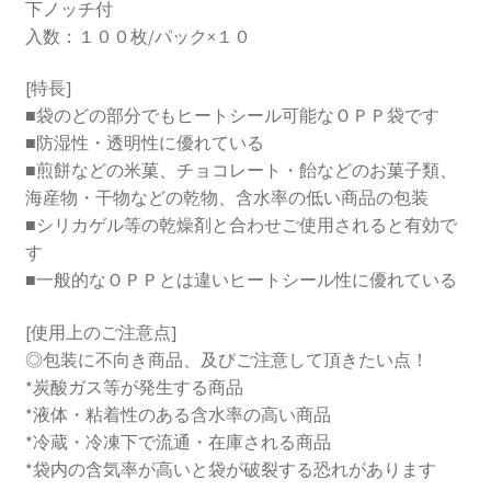
下ノッチ付
入数：１００枚/パック×１０
[特長]
■袋のどの部分でもヒートシール可能なＯＰＰ袋です
■防湿性・透明性に優れている
■煎餅などの米菓、チョコレート・飴などのお菓子類、
海産物・干物などの乾物、含水率の低い商品の包装
■シリカゲル等の乾燥剤と合わせご使用されると有効で
す
■一般的なＯＰＰとは違いヒートシール性に優れている
[使用上のご注意点]
◎包装に不向き商品、及びご注意して頂きたい点！
*炭酸ガス等が発生する商品
*液体・粘着性のある含水率の高い商品
*冷蔵・冷凍下で流通・在庫される商品
*袋内の含気率が高いと袋が破裂する恐れがあります