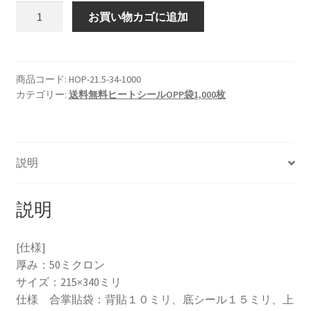
ヒ
お買い物カゴに追加
ー
ト
シ
ー
商品コード:
HOP-21.5-34-1000
カテゴリー:
送料無料ヒートシールOPP袋1,000枚
ル
OPP
袋
HOP-
説明
21.5-
34（1000
枚）
説明
個
[仕様]
厚み：50ミクロン
サイズ：215×340ミリ
仕様 合掌貼袋：背貼１０ミリ、底シール１５ミリ、上