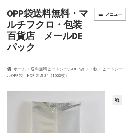
OPP袋送料無料・マ
ナ
コ
メニュー
ビ
ン
ルチフクロ・包装
ゲ
テ
百貨店 メールDE
ー
ン
シ
ツ
パック
ョ
へ
ン
ス
マイアカウント
へ
キ
ホーム
送料無料ヒートシールOPP袋1,000枚
ヒートシー
ス
ッ
ルOPP袋 HOP-21.5-34（1000枚）
支払い
キ
プ
ッ
お買い物カゴ
プ
特定商取引
プライバシーポリシー