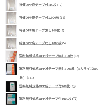
12
商
特価OPP袋テープ付100枚
12
個
品
の
12
商
特価OPP袋テープ付1,000枚
12
個
品
の
5
商
特価OPP袋テープ無し100枚
5
個
品
の
5
商
特価OPP袋テープなし1000枚
5
個
品
の
67
商
送料無料規格OPP袋テープ無し100枚
67
個
品
の
商
送料無料規格OPP袋テープ無し1000枚（※大サイズ500
品
111
枚）
111
個
42
送料無料規格OPP袋テープ付100枚
42
の
個
商
の
75
品
送料無料規格OPP袋テープ付1000枚
75
商
個
品
の